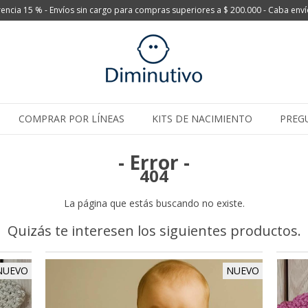
encia 15 % - Envíos sin cargo para compras superiores a $ 200.000 - Caba enví
COMPRAR POR LÍNEAS
KITS DE NACIMIENTO
PREG
- Error -
404
La página que estás buscando no existe.
Quizás te interesen los siguientes productos.
NUEVO
NUEVO